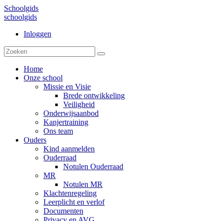
Schoolgids
schoolgids
Inloggen
Home
Onze school
Missie en Visie
Brede ontwikkeling
Veiligheid
Onderwijsaanbod
Kanjertraining
Ons team
Ouders
Kind aanmelden
Ouderraad
Notulen Ouderraad
MR
Notulen MR
Klachtenregeling
Leerplicht en verlof
Documenten
Privacy en AVG