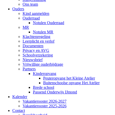
Ons team
Ouders
Kind aanmelden
Ouderraad
Notulen Ouderraad
MR
Notulen MR
Klachtenregeling
Leerplicht en verlof
Documenten
Privacy en AVG
Schoolverzekering
Nieuwsbrief
Vrijwillige ouderbijdrage
Partners
Kinderopvang
Peuteropvang het Kleine Atelier
Buitenschoolse opvang Het Atelier
Brede school
Passend Onderwijs IJmond
Kalender
Vakantierooster 2026-2027
Vakantierooster 2025-2026
Contact