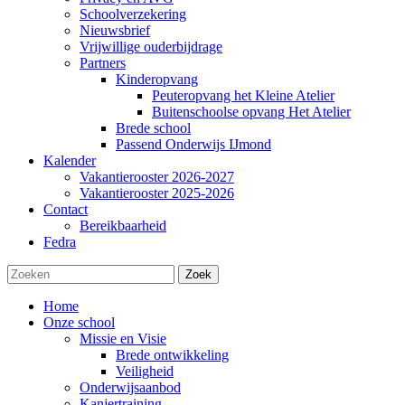
Schoolverzekering
Nieuwsbrief
Vrijwillige ouderbijdrage
Partners
Kinderopvang
Peuteropvang het Kleine Atelier
Buitenschoolse opvang Het Atelier
Brede school
Passend Onderwijs IJmond
Kalender
Vakantierooster 2026-2027
Vakantierooster 2025-2026
Contact
Bereikbaarheid
Fedra
Zoek
Home
Onze school
Missie en Visie
Brede ontwikkeling
Veiligheid
Onderwijsaanbod
Kanjertraining