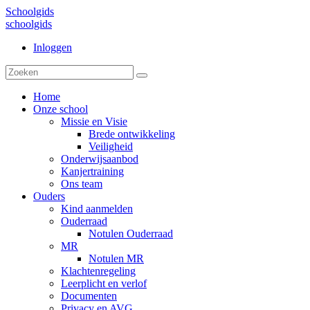
Schoolgids
schoolgids
Inloggen
Home
Onze school
Missie en Visie
Brede ontwikkeling
Veiligheid
Onderwijsaanbod
Kanjertraining
Ons team
Ouders
Kind aanmelden
Ouderraad
Notulen Ouderraad
MR
Notulen MR
Klachtenregeling
Leerplicht en verlof
Documenten
Privacy en AVG