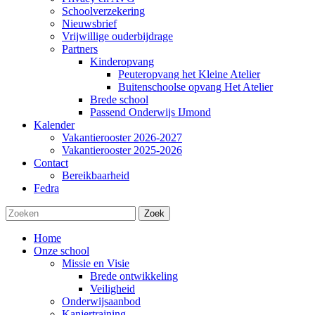
Schoolverzekering
Nieuwsbrief
Vrijwillige ouderbijdrage
Partners
Kinderopvang
Peuteropvang het Kleine Atelier
Buitenschoolse opvang Het Atelier
Brede school
Passend Onderwijs IJmond
Kalender
Vakantierooster 2026-2027
Vakantierooster 2025-2026
Contact
Bereikbaarheid
Fedra
Zoek
Home
Onze school
Missie en Visie
Brede ontwikkeling
Veiligheid
Onderwijsaanbod
Kanjertraining