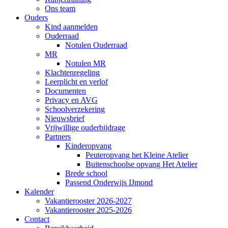
Ons team
Ouders
Kind aanmelden
Ouderraad
Notulen Ouderraad
MR
Notulen MR
Klachtenregeling
Leerplicht en verlof
Documenten
Privacy en AVG
Schoolverzekering
Nieuwsbrief
Vrijwillige ouderbijdrage
Partners
Kinderopvang
Peuteropvang het Kleine Atelier
Buitenschoolse opvang Het Atelier
Brede school
Passend Onderwijs IJmond
Kalender
Vakantierooster 2026-2027
Vakantierooster 2025-2026
Contact