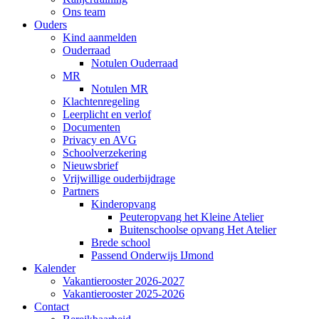
Ons team
Ouders
Kind aanmelden
Ouderraad
Notulen Ouderraad
MR
Notulen MR
Klachtenregeling
Leerplicht en verlof
Documenten
Privacy en AVG
Schoolverzekering
Nieuwsbrief
Vrijwillige ouderbijdrage
Partners
Kinderopvang
Peuteropvang het Kleine Atelier
Buitenschoolse opvang Het Atelier
Brede school
Passend Onderwijs IJmond
Kalender
Vakantierooster 2026-2027
Vakantierooster 2025-2026
Contact