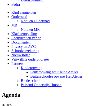
Bereikbaarheid
Fedra
Kind aanmelden
Ouderraad
Notulen Ouderraad
MR
Notulen MR
Klachtenregeling
Leerplicht en verlof
Documenten
Privacy en AVG
Schoolverzekering
Nieuwsbrief
Vrijwillige ouderbijdrage
Partners
Kinderopvang
Peuteropvang het Kleine Atelier
Buitenschoolse opvang Het Atelier
Brede school
Passend Onderwijs IJmond
Agenda
07
sep