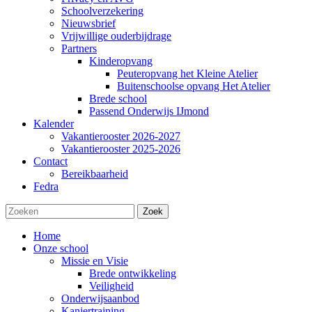
Schoolverzekering
Nieuwsbrief
Vrijwillige ouderbijdrage
Partners
Kinderopvang
Peuteropvang het Kleine Atelier
Buitenschoolse opvang Het Atelier
Brede school
Passend Onderwijs IJmond
Kalender
Vakantierooster 2026-2027
Vakantierooster 2025-2026
Contact
Bereikbaarheid
Fedra
Zoek
Home
Onze school
Missie en Visie
Brede ontwikkeling
Veiligheid
Onderwijsaanbod
Kanjertraining