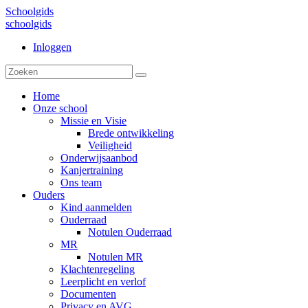
Schoolgids
schoolgids
Inloggen
Home
Onze school
Missie en Visie
Brede ontwikkeling
Veiligheid
Onderwijsaanbod
Kanjertraining
Ons team
Ouders
Kind aanmelden
Ouderraad
Notulen Ouderraad
MR
Notulen MR
Klachtenregeling
Leerplicht en verlof
Documenten
Privacy en AVG